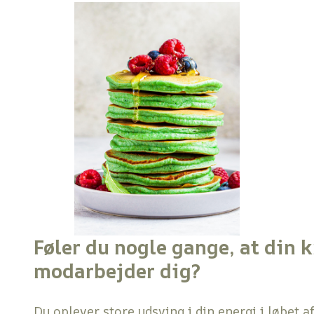
Føler du nogle gange, at din 
modarbejder dig?
Du oplever store udsving i din energi i løbet a