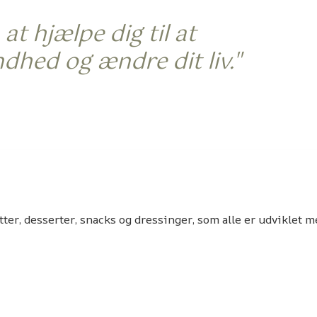
at hjælpe dig til at
ndhed og ændre dit liv."
ejder
med
din krop - og ikke imod
er, desserter, snacks og dressinger, som alle er udviklet m