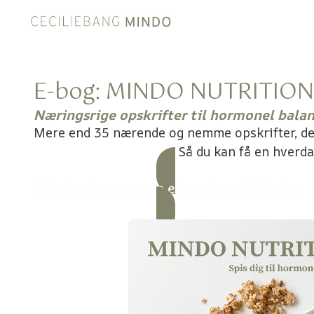
E-bog: MINDO NUTRITION
Næringsrige opskrifter til hormonel bala
Mere end 35 nærende og nemme opskrifter, der
Så du kan få en hverd
Køb kogebogen som e-bog her til 199,- kr.