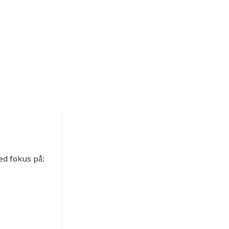
 den.
ed fokus på: