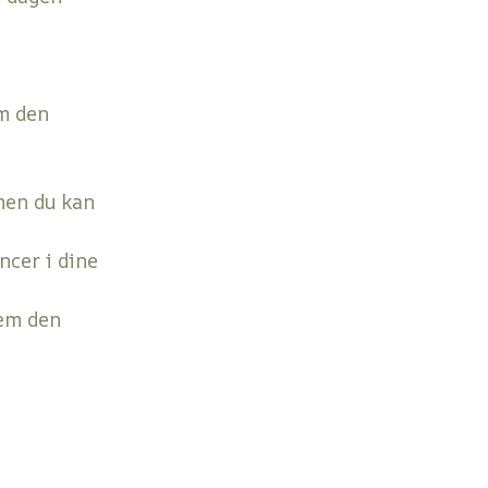
om den
men du kan
ncer i dine
nem den