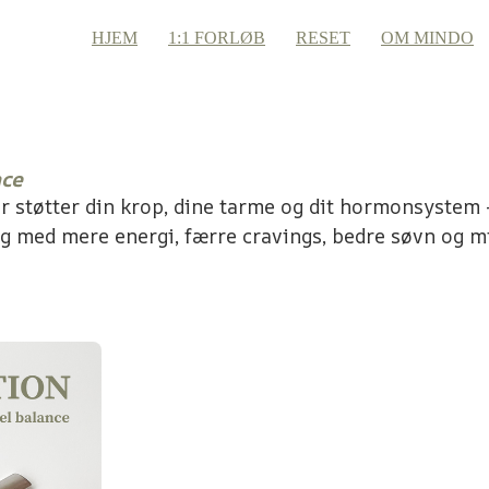
HJEM
1:1 FORLØB
RESET
OM MINDO
nce
 støtter din krop, dine tarme og dit hormonsystem 
ag med mere energi, færre cravings, bedre søvn og m