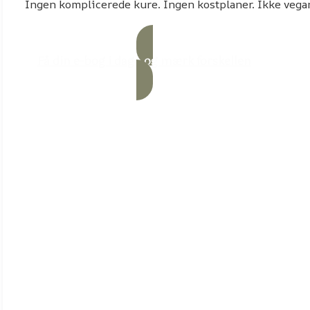
Ingen komplicerede kure. Ingen kostplaner. Ikke vega
Få din e-bog i dag - og mærk forskellen