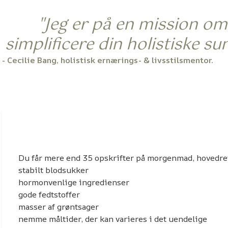
"Jeg er på en mission om 
simplificere din holistiske su
- Cecilie Bang, holistisk ernærings- & livsstilsmentor.
Enkel og nærende mad, der arb
Du får mere end 35 opskrifter på morgenmad, hovedrett
stabilt blodsukker
hormonvenlige ingredienser
gode fedtstoffer
masser af grøntsager
nemme måltider, der kan varieres i det uendelige